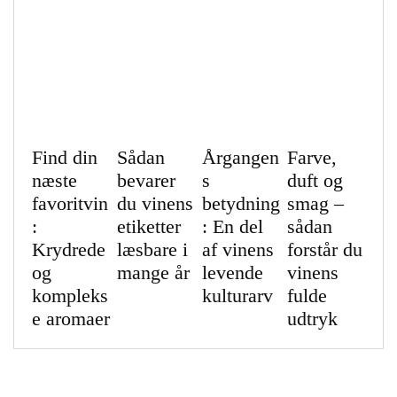
Find din
Sådan
Årgangen
Farve,
næste
bevarer
s
duft og
favoritvin
du vinens
betydning
smag –
:
etiketter
: En del
sådan
Krydrede
læsbare i
af vinens
forstår du
og
mange år
levende
vinens
kompleks
kulturarv
fulde
e aromaer
udtryk