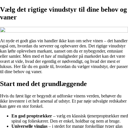
Vælg det rigtige vinudstyr til dine behov og
vaner
At nyde et godt glas vin handler ikke kun om selve vinen – det handler
også om, hvordan du serverer og opbevarer den. Det rigtige vinudstyr
kan løfte oplevelsen markant, uanset om du er nybegynder, entusiast
eller samler. Men med et hav af muligheder på markedet kan det være
svært at vide, hvad der egentlig er nødvendigt, og hvad der mest er
luksus. Her får du en guide til, hvordan du vælger vinudstyr, der passer
til dine behov og vaner.
Start med det grundlæggende
Hvis du først lige er begyndt at udforske vinens verden, behøver du
ikke investere i et helt arsenal af udstyr. Et par nøje udvalgte redskaber
kan gøre en stor forskel.
En god proptrækker
– vælg en klassisk tjenerproptrækker med
spiral og folieskærer. Den er enkel, holdbar og nem at bruge.
Universelle vinglas
– i stedet for mange forskellige typer glas