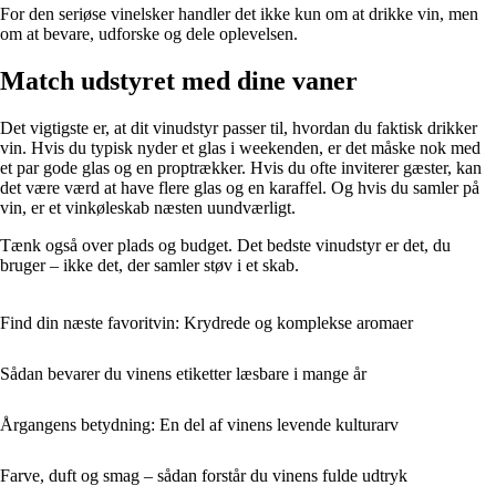
For den seriøse vinelsker handler det ikke kun om at drikke vin, men
om at bevare, udforske og dele oplevelsen.
Match udstyret med dine vaner
Det vigtigste er, at dit vinudstyr passer til, hvordan du faktisk drikker
vin. Hvis du typisk nyder et glas i weekenden, er det måske nok med
et par gode glas og en proptrækker. Hvis du ofte inviterer gæster, kan
det være værd at have flere glas og en karaffel. Og hvis du samler på
vin, er et vinkøleskab næsten uundværligt.
Tænk også over plads og budget. Det bedste vinudstyr er det, du
bruger – ikke det, der samler støv i et skab.
Find din næste favoritvin: Krydrede og komplekse aromaer
Sådan bevarer du vinens etiketter læsbare i mange år
Årgangens betydning: En del af vinens levende kulturarv
Farve, duft og smag – sådan forstår du vinens fulde udtryk