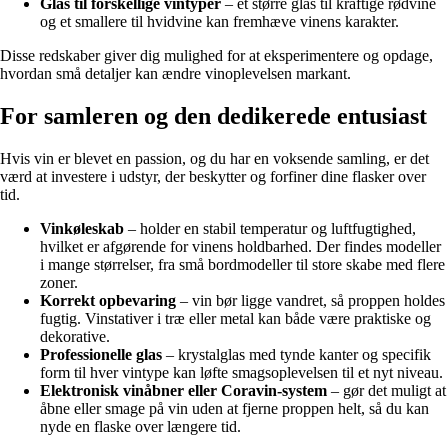
Glas til forskellige vintyper
– et større glas til kraftige rødvine
og et smallere til hvidvine kan fremhæve vinens karakter.
Disse redskaber giver dig mulighed for at eksperimentere og opdage,
hvordan små detaljer kan ændre vinoplevelsen markant.
For samleren og den dedikerede entusiast
Hvis vin er blevet en passion, og du har en voksende samling, er det
værd at investere i udstyr, der beskytter og forfiner dine flasker over
tid.
Vinkøleskab
– holder en stabil temperatur og luftfugtighed,
hvilket er afgørende for vinens holdbarhed. Der findes modeller
i mange størrelser, fra små bordmodeller til store skabe med flere
zoner.
Korrekt opbevaring
– vin bør ligge vandret, så proppen holdes
fugtig. Vinstativer i træ eller metal kan både være praktiske og
dekorative.
Professionelle glas
– krystalglas med tynde kanter og specifik
form til hver vintype kan løfte smagsoplevelsen til et nyt niveau.
Elektronisk vinåbner eller Coravin-system
– gør det muligt at
åbne eller smage på vin uden at fjerne proppen helt, så du kan
nyde en flaske over længere tid.