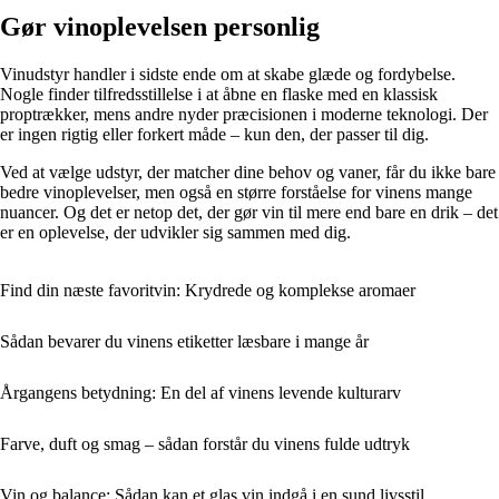
Gør vinoplevelsen personlig
Vinudstyr handler i sidste ende om at skabe glæde og fordybelse.
Nogle finder tilfredsstillelse i at åbne en flaske med en klassisk
proptrækker, mens andre nyder præcisionen i moderne teknologi. Der
er ingen rigtig eller forkert måde – kun den, der passer til dig.
Ved at vælge udstyr, der matcher dine behov og vaner, får du ikke bare
bedre vinoplevelser, men også en større forståelse for vinens mange
nuancer. Og det er netop det, der gør vin til mere end bare en drik – det
er en oplevelse, der udvikler sig sammen med dig.
Find din næste favoritvin: Krydrede og komplekse aromaer
Sådan bevarer du vinens etiketter læsbare i mange år
Årgangens betydning: En del af vinens levende kulturarv
Farve, duft og smag – sådan forstår du vinens fulde udtryk
Vin og balance: Sådan kan et glas vin indgå i en sund livsstil