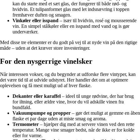
kan du starte med et sæt glas, der fungerer til både rød- og
hvidvin. Et tulipanformet glas med let indsnævring i toppen
fremhæver duften og smagen.
Vinkøler eller isspand
– især til hvidvin, rosé og mousserende
vin. En simpel stålkøler eller en isspand med vand og is gør
underværker.
Med disse tre elementer er du godt på vej til at nyde vin på den rigtige
måde – uden at det kræver store investeringer.
For den nysgerrige vinelsker
Når interessen vokser, og du begynder at udforske flere vintyper, kan
det være tid til at udvide udstyret. Her handler det om at optimere
oplevelsen og få mest muligt ud af hver flaske.
Dekanter eller karaffel
– ideel til unge rødvine, der har brug
for iltning, eller ældre vine, hvor du vil adskille vinen fra
bundfald.
Vakuumpumpe og propper
– gør det muligt at gemme en åben
flaske et par dage uden at miste smag og aroma.
Termometer
– hjælper dig med at servere vinen ved den rette
temperatur. Mange vine smager bedst, når de ikke er for kolde
eller for varme.