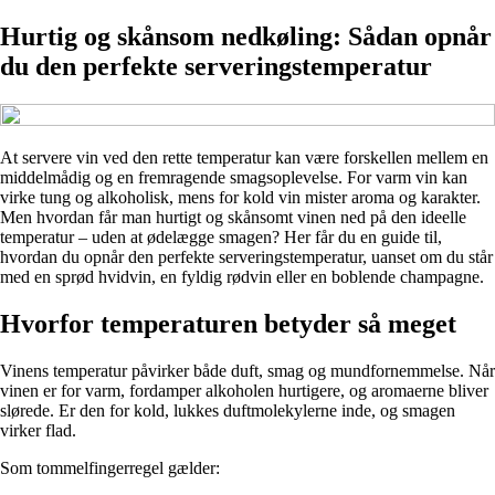
Hurtig og skånsom nedkøling: Sådan opnår
du den perfekte serveringstemperatur
At servere vin ved den rette temperatur kan være forskellen mellem en
middelmådig og en fremragende smagsoplevelse. For varm vin kan
virke tung og alkoholisk, mens for kold vin mister aroma og karakter.
Men hvordan får man hurtigt og skånsomt vinen ned på den ideelle
temperatur – uden at ødelægge smagen? Her får du en guide til,
hvordan du opnår den perfekte serveringstemperatur, uanset om du står
med en sprød hvidvin, en fyldig rødvin eller en boblende champagne.
Hvorfor temperaturen betyder så meget
Vinens temperatur påvirker både duft, smag og mundfornemmelse. Når
vinen er for varm, fordamper alkoholen hurtigere, og aromaerne bliver
slørede. Er den for kold, lukkes duftmolekylerne inde, og smagen
virker flad.
Som tommelfingerregel gælder: