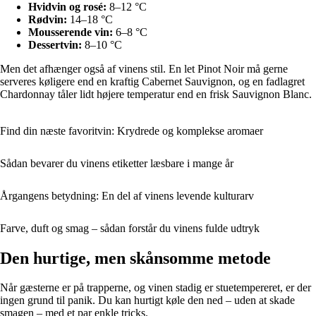
Hvidvin og rosé:
8–12 °C
Rødvin:
14–18 °C
Mousserende vin:
6–8 °C
Dessertvin:
8–10 °C
Men det afhænger også af vinens stil. En let Pinot Noir må gerne
serveres køligere end en kraftig Cabernet Sauvignon, og en fadlagret
Chardonnay tåler lidt højere temperatur end en frisk Sauvignon Blanc.
Find din næste favoritvin: Krydrede og komplekse aromaer
Sådan bevarer du vinens etiketter læsbare i mange år
Årgangens betydning: En del af vinens levende kulturarv
Farve, duft og smag – sådan forstår du vinens fulde udtryk
Den hurtige, men skånsomme metode
Når gæsterne er på trapperne, og vinen stadig er stuetempereret, er der
ingen grund til panik. Du kan hurtigt køle den ned – uden at skade
smagen – med et par enkle tricks.