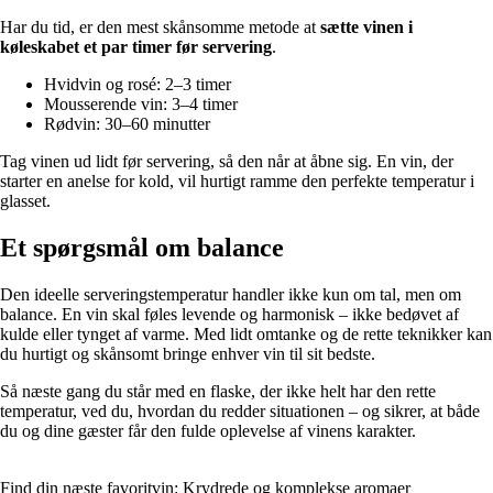
Har du tid, er den mest skånsomme metode at
sætte vinen i
køleskabet et par timer før servering
.
Hvidvin og rosé: 2–3 timer
Mousserende vin: 3–4 timer
Rødvin: 30–60 minutter
Tag vinen ud lidt før servering, så den når at åbne sig. En vin, der
starter en anelse for kold, vil hurtigt ramme den perfekte temperatur i
glasset.
Et spørgsmål om balance
Den ideelle serveringstemperatur handler ikke kun om tal, men om
balance. En vin skal føles levende og harmonisk – ikke bedøvet af
kulde eller tynget af varme. Med lidt omtanke og de rette teknikker kan
du hurtigt og skånsomt bringe enhver vin til sit bedste.
Så næste gang du står med en flaske, der ikke helt har den rette
temperatur, ved du, hvordan du redder situationen – og sikrer, at både
du og dine gæster får den fulde oplevelse af vinens karakter.
Find din næste favoritvin: Krydrede og komplekse aromaer