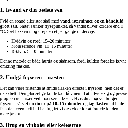
1. Isvand er din bedste ven
Fyld en spand eller stor skål med
vand, isterninger og en håndfuld
groft salt
. Saltet sænker frysepunktet, så vandet bliver koldere end 0
°C. Sæt flasken i, og drej den et par gange undervejs.
Hvidvin og rosé: 15–20 minutter
Mousserende vin: 10–15 minutter
Rødvin: 5–10 minutter
Denne metode er både hurtig og skånsom, fordi kulden fordeles jævnt
omkring flasken.
2. Undgå fryseren – næsten
Det kan være fristende at smide flasken direkte i fryseren, men det er
risikabelt. Den pludselige kulde kan få vinen til at udvide sig og presse
proppen ud – især ved mousserende vin. Hvis du alligevel bruger
fryseren, så
sæt en timer på 10–15 minutter
og tag flasken ud i tide.
Pak den eventuelt ind i et fugtigt viskestykke for at fordele kulden
mere jævnt.
3. Brug en vinkøler eller køleærme