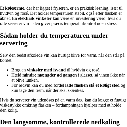
Et
køleærme
, der har ligget i fryseren, er en praktisk løsning, især til
hvidvin og rosé. Det holder temperaturen stabil, også efter flasken er
åbnet. En
elektrisk vinkøler
kan være en investering værd, hvis du
ofte serverer vin – den giver præcis temperaturkontrol uden stress.
Sådan holder du temperaturen under
servering
Selv den bedst afkølede vin kan hurtigt blive for varm, når den står på
bordet.
Brug en
vinkøler med isvand
til hvidvin og rosé.
Hæld
mindre mængder ad gangen
i glasset, så vinen ikke når
at blive lunken.
For rødvin kan du med fordel
lade flasken stå et køligt sted
og
kun tage den frem, når der skal skænkes.
Hvis du serverer vin udendørs på en varm dag, kan du lægge et fugtigt
viskestykke omkring flasken – fordampningen hjælper med at holde
den kølig.
Den langsomme, kontrollerede nedkøling